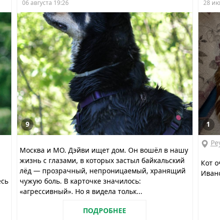
06 августа 19:26
28 ию
9
1
Ре
Москва и МО. Дэйви ищет дом. Он вошёл в нашу
жизнь с глазами, в которых застыл байкальский
Кот о
лёд — прозрачный, непроницаемый, хранящий
Ивано
есь
чужую боль. В карточке значилось:
«агрессивный». Но я видела тольк...
ПОДРОБНЕЕ