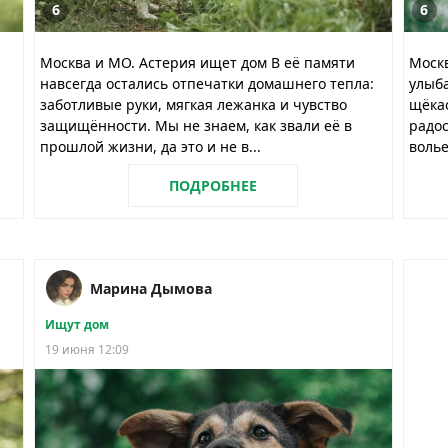
6
6
Москва и МО. Астерия ищет дом В её памяти
Москв
навсегда остались отпечатки домашнего тепла:
улыба
заботливые руки, мягкая лежанка и чувство
щёкас
защищённости. Мы не знаем, как звали её в
радос
прошлой жизни, да это и не в...
волье
ПОДРОБНЕЕ
Марина Дымова
Ищут дом
19 июня 12:09