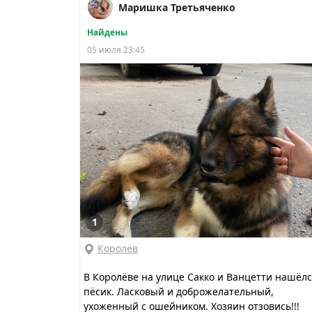
Маришка Третьяченко
Найдены
05 июля 23:45
1
Королёв
В Королёве на улице Сакко и Ванцетти нашёл
пёсик. Ласковый и доброжелательный,
ухоженный с ошейником. Хозяин отзовись!!!