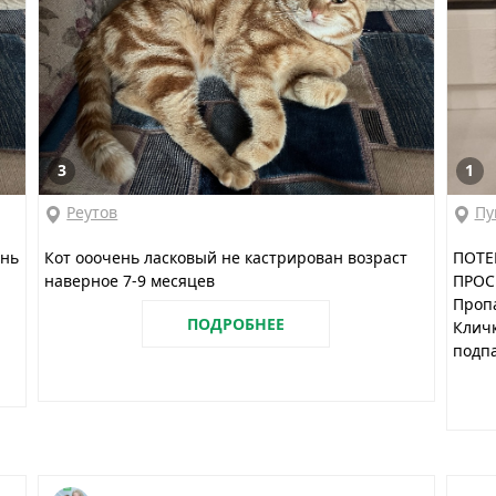
3
1
Реутов
Пу
ень
Кот ооочень ласковый не кастрирован возраст
ПОТЕ
наверное 7-9 месяцев
ПРОС
Пропа
ПОДРОБНЕЕ
Кличк
подпа