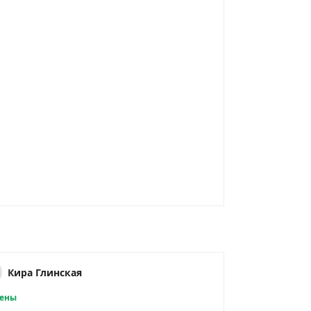
Кира Глинская
ены