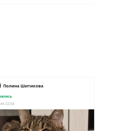
Полина Шитикова
рялись
ля 22:34