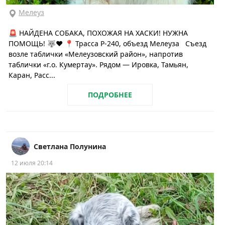
Мелеуз
🚨 НАЙДЕНА СОБАКА, ПОХОЖАЯ НА ХАСКИ! НУЖНА
ПОМОЩЬ! 🐺❤️ 📍 Трасса Р-240, объезд Мелеуза Съезд
возле таблички «Мелеузовский район», напротив
таблички «г.о. Кумертау». Рядом — Ировка, Тамьян,
Каран, Расс...
ПОДРОБНЕЕ
Светлана Полунина
12 июля 20:14