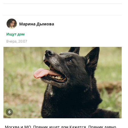
Марина Дымова
Ищут дом
Вчера, 20:07
6
Москва и МО. Пряник ищет дом Кажется, Пряник давно