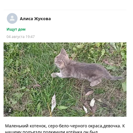
Алиса Жукова
Ищут дом
04 августа 19:47
2
Маленький котенок, серо-бело-черного окраса,девочка. К
нашему подъезду подкинули котёнка он был