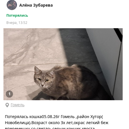
Алёна Зубарева
Потерялись
Вчера, 13:52
1
Гомель
Потерялась кошка05.08.26г Гомель ,район Хутор(
Новобелица).Возраст около Зх лет,окрас легкий беж
вперемешку со светло- серым,кончик хвоста