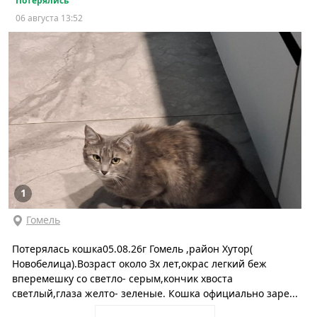
Потерялись
06 августа 13:52
1
Гомель
Потерялась кошка05.08.26г Гомель ,район Хутор(
Новобелица).Возраст около Зх лет,окрас легкий беж
вперемешку со светло- серым,кончик хвоста
светлый,глаза желто- зеленые. Кошка официально заре...