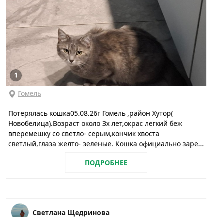
1
Гомель
Потерялась кошка05.08.26г Гомель ,район Хутор(
Новобелица).Возраст около Зх лет,окрас легкий беж
вперемешку со светло- серым,кончик хвоста
светлый,глаза желто- зеленые. Кошка официально заре...
ПОДРОБНЕЕ
Светлана Щедринова