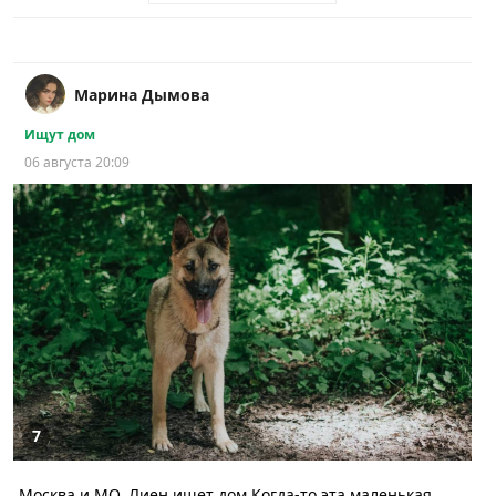
Марина Дымова
Ищут дом
06 августа 20:09
7
Москва и МО. Лиен ищет дом Когда-то эта маленькая