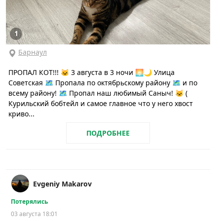
1
Барнаул
ПРОПАЛ КОТ!!! 🐱 3 августа в 3 ночи 🌅🌙 Улица
Советская 🗺️ Пропала по октябрьскому району 🗺️ и по
всему району! 🗺️ Пропал наш любимый Саныч! 🐱 (
Курильский бобтейл и самое главное что у него хвост
криво...
ПОДРОБНЕЕ
Evgeniy Makarov
Потерялись
03 августа 18:01