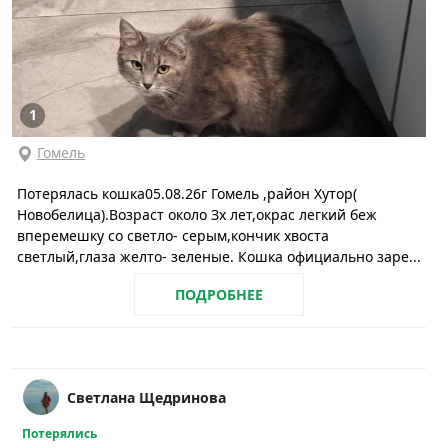
1
Гомель
Потерялась кошка05.08.26г Гомель ,район Хутор(
Новобелица).Возраст около Зх лет,окрас легкий беж
вперемешку со светло- серым,кончик хвоста
светлый,глаза желто- зеленые. Кошка официально заре...
ПОДРОБНЕЕ
Светлана Щедринова
Потерялись