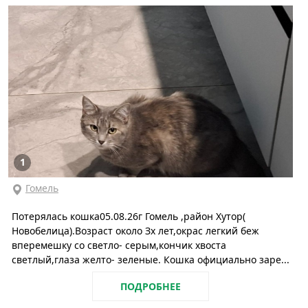
1
Гомель
Потерялась кошка05.08.26г Гомель ,район Хутор(
Новобелица).Возраст около Зх лет,окрас легкий беж
вперемешку со светло- серым,кончик хвоста
светлый,глаза желто- зеленые. Кошка официально заре...
ПОДРОБНЕЕ