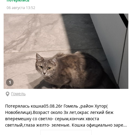
Потерялись
06 августа 13:52
1
Гомель
Потерялась кошка05.08.26г Гомель ,район Хутор(
Новобелица).Возраст около Зх лет,окрас легкий беж
вперемешку со светло- серым,кончик хвоста
светлый,глаза желто- зеленые. Кошка официально заре...