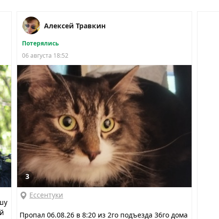
Алексей Травкин
Потерялись
06 августа 18:52
3
Ессентуки
шу
ий
Пропал 06.08.26 в 8:20 из 2го подъезда 36го дома