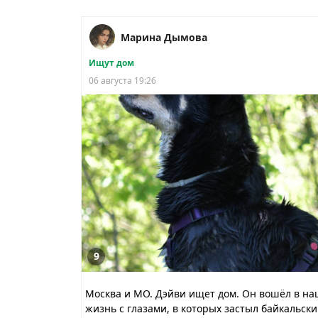
Марина Дымова
Ищут дом
06 августа 19:26
9
Москва и МО. Дэйви ищет дом. Он вошёл в на
жизнь с глазами, в которых застыл байкальск