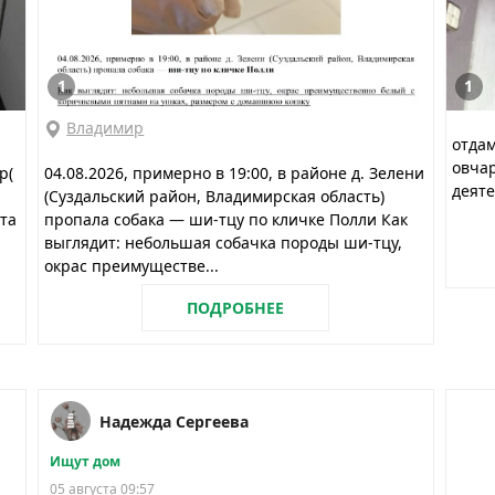
1
1
Владимир
отдам
овчар
р(
04.08.2026, примерно в 19:00, в районе д. Зелени
деяте
й
(Суздальский район, Владимирская область)
та
пропала собака — ши-тцу по кличке Полли Как
выглядит: небольшая собачка породы ши-тцу,
окрас преимуществе...
ПОДРОБНЕЕ
Надежда Сергеева
Ищут дом
05 августа 09:57