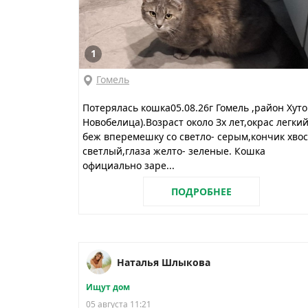
1
Гомель
Потерялась кошка05.08.26г Гомель ,район Хуто
Новобелица).Возраст около Зх лет,окрас легки
беж вперемешку со светло- серым,кончик хвос
светлый,глаза желто- зеленые. Кошка
официально заре...
ПОДРОБНЕЕ
Наталья Шлыкова
Ищут дом
05 августа 11:21