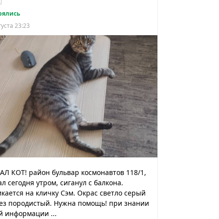
рялись
густа 23:23
Л КОТ! район бульвар космонавтов 118/1,
л сегодня утром, сиганул с балкона.
кается на кличку Сэм. Окрас светло серый
без породистый. Нужна помощь! при знании
 информации ...