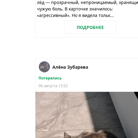
лёд — прозрачный, непроницаемый, хранящ
чужую боль. В карточке значилось:
«агрессивный». Но я видела тольк...
ПОДРОБНЕЕ
Алёна Зубарева
Потерялись
06 августа 13:52