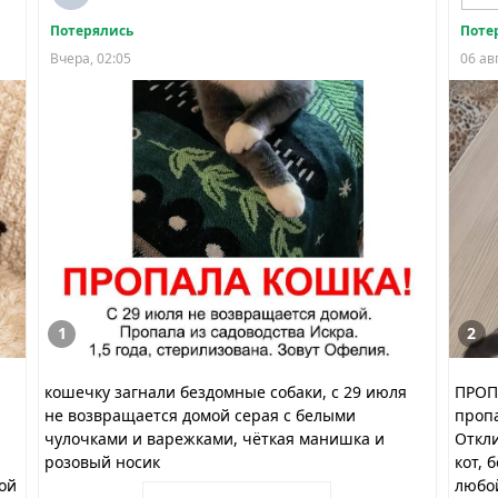
Потерялись
Поте
Вчера, 02:05
06 ав
1
2
кошечку загнали бездомные собаки, с 29 июля
ПРОПА
не возвращается домой серая с белыми
пропа
чулочками и варежками, чёткая манишка и
Откли
розовый носик
кот, 
ой
любой