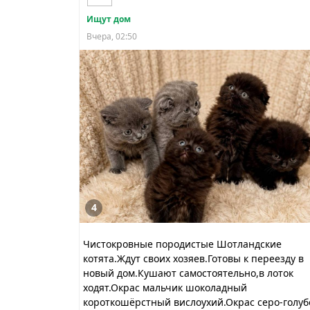
Ищут дом
Вчера, 02:50
4
Чистокровные породистые Шотландские
котята.Ждут своих хозяев.Готовы к переезду в
новый дом.Кушают самостоятельно,в лоток
ходят.Окрас мальчик шоколадный
короткошёрстный вислоухий.Окрас серо-голуб