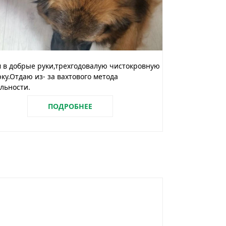
 в добрые руки,трехгодовалую чистокровную
ку.Отдаю из- за вахтового метода
льности.
ПОДРОБНЕЕ