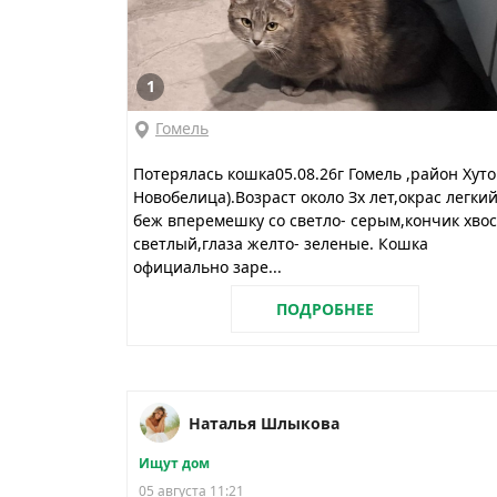
1
Гомель
Потерялась кошка05.08.26г Гомель ,район Хуто
Новобелица).Возраст около Зх лет,окрас легки
беж вперемешку со светло- серым,кончик хвос
светлый,глаза желто- зеленые. Кошка
официально заре...
ПОДРОБНЕЕ
Наталья Шлыкова
Ищут дом
05 августа 11:21