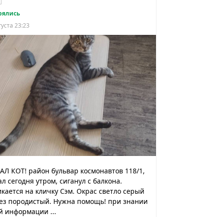
рялись
густа 23:23
Л КОТ! район бульвар космонавтов 118/1,
л сегодня утром, сиганул с балкона.
кается на кличку Сэм. Окрас светло серый
без породистый. Нужна помощь! при знании
 информации ...