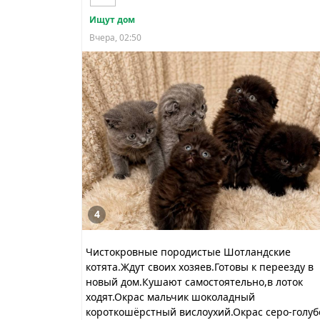
Ищут дом
Вчера, 02:50
4
Чистокровные породистые Шотландские
котята.Ждут своих хозяев.Готовы к переезду в
новый дом.Кушают самостоятельно,в лоток
ходят.Окрас мальчик шоколадный
короткошёрстный вислоухий.Окрас серо-голуб