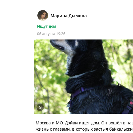
Марина Дымова
Ищут дом
06 августа 19:26
9
Москва и МО. Дэйви ищет дом. Он вошёл в на
жизнь с глазами, в которых застыл байкальск