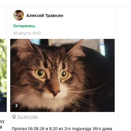
Алексей Травкин
Потерялись
06 августа 18:52
3
Ессентуки
шу
ий
Пропал 06.08.26 в 8:20 из 2го подъезда 36го дома