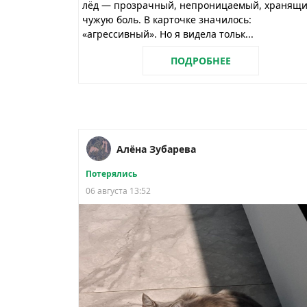
лёд — прозрачный, непроницаемый, хранящ
чужую боль. В карточке значилось:
«агрессивный». Но я видела тольк...
ПОДРОБНЕЕ
Алёна Зубарева
Потерялись
06 августа 13:52