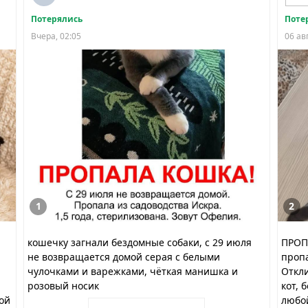
Потерялись
Поте
Вчера, 02:05
06 ав
1
2
кошечку загнали бездомные собаки, с 29 июля
ПРОПА
не возвращается домой серая с белыми
пропа
чулочками и варежками, чёткая манишка и
Откли
розовый носик
кот, 
ой
любой