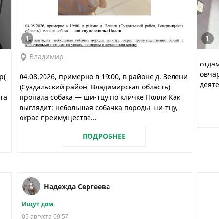
1
1
Владимир
отдам
овчар
р(
04.08.2026, примерно в 19:00, в районе д. Зелени
деяте
й
(Суздальский район, Владимирская область)
та
пропала собака — ши-тцу по кличке Полли Как
выглядит: небольшая собачка породы ши-тцу,
окрас преимуществе...
ПОДРОБНЕЕ
Надежда Сергеева
Ищут дом
05 августа 09:57