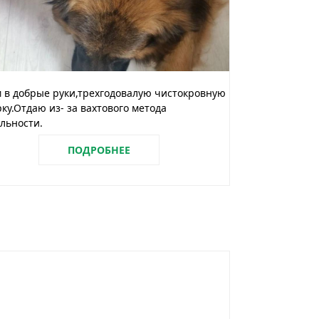
 в добрые руки,трехгодовалую чистокровную
ку.Отдаю из- за вахтового метода
льности.
ПОДРОБНЕЕ