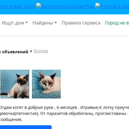
Ищут дом
Найдены
Правила сервиса
Город не 
Болхов
х объявлений
Отдам котят в добрые руки . 6 месяцев . Игривые.К лотку приуче
девочка(пятнистая). От паразитов обработаны, проглистованы
сообщения.