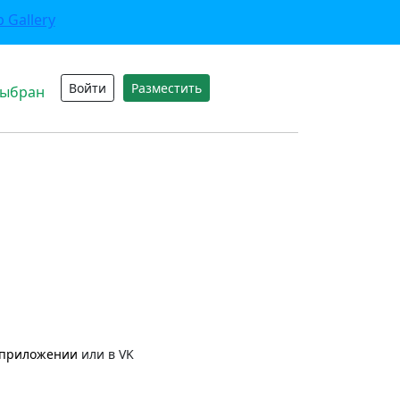
Войти
Разместить
выбран
приложении
или в VK