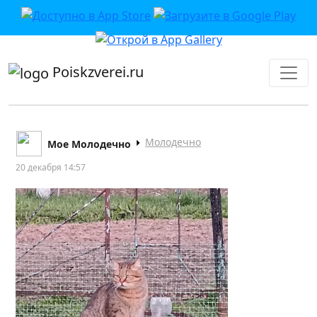
приложении или в VK">
Poiskzverei.ru
Молодечно
Мое Молодечно
20 декабря 14:57