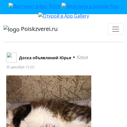
приложении или в VK">
Poiskzverei.ru
Юрья
Доска объявлений Юрья
30 декабря 15:20