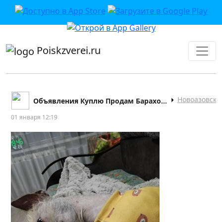
приложении или в VK">
Poiskzverei.ru
Новоазовск
Объявления Куплю Продам Барахолка Новоазовск
01 января 12:19