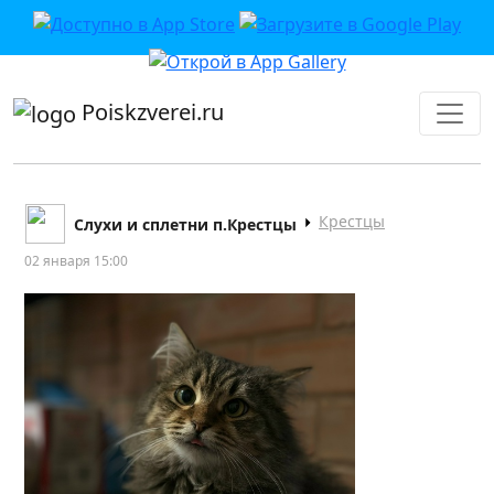
приложении или в VK">
Poiskzverei.ru
Крестцы
Слухи и сплетни п.Крестцы
02 января 15:00