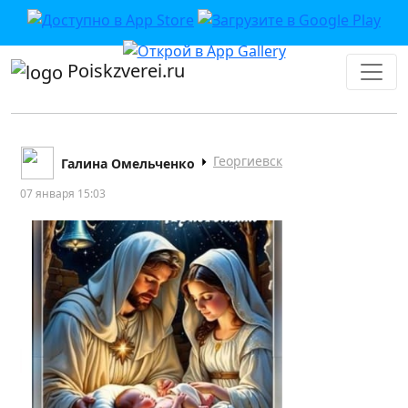
Poiskzverei.ru
Георгиевск
Галина Омельченко
07 января 15:03