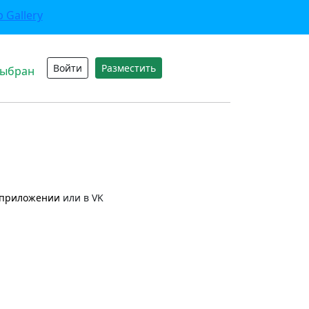
Войти
Разместить
выбран
приложении
или в VK