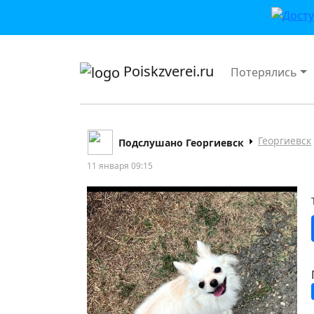
приложении или в VK">
Poiskzverei.ru
Потерялись
Георгиевск
Подслушано Георгиевск
11 января 09:15