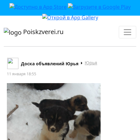
приложении или в VK">
Poiskzverei.ru
Юрья
Доска объявлений Юрья
11 января 18:55