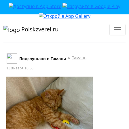
приложении или в VK">
Poiskzverei.ru
Тамань
Подслушано в Тамани
13 января 10:56