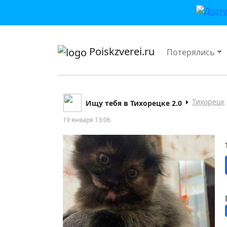
приложении или в VK">
Poiskzverei.ru
Потерялись
Тихорецк
Ищу тебя в Тихорецке 2.0
19 января 13:06