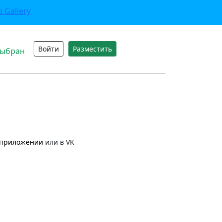
Войти
Разместить
выбран
приложении
или в VK