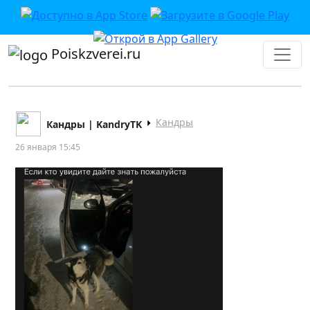
Poiskzverei.ru
Кандры
Кандры | KandryTK
26 января 15:45