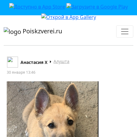
приложении или в VK">
Poiskzverei.ru
Алушта
Анастасия Х
30 января 13:46