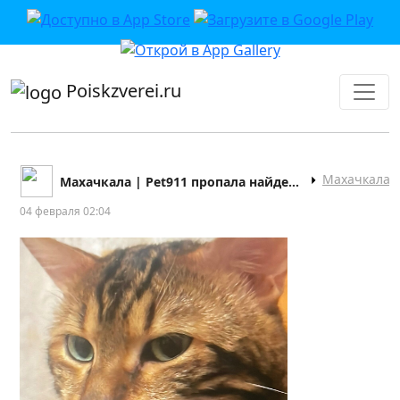
приложении или в VK">
Poiskzverei.ru
Махачкала
Махачкала | Pet911 пропала найдена собака кошка
04 февраля 02:04