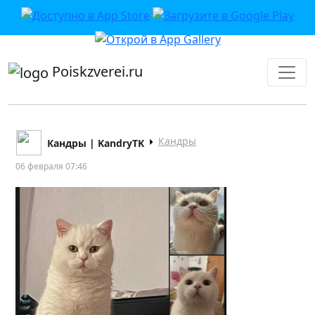
приложении или в VK">
Poiskzverei.ru
Кандры
Кандры | KandryTK
06 февраля 07:46