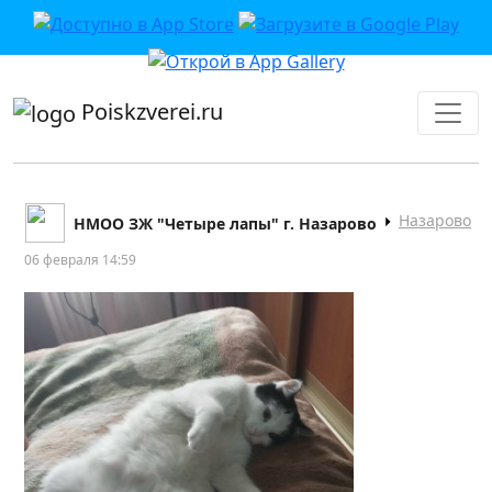
приложении или в VK">
Poiskzverei.ru
Назарово
НМОО ЗЖ "Четыре лапы" г. Назарово
06 февраля 14:59