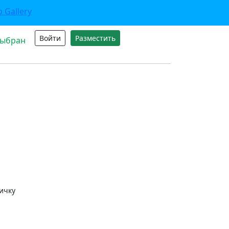
Войти
Разместить
выбран
ичку