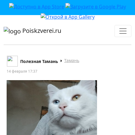
приложении или в VK">
Poiskzverei.ru
Тамань
Полезная Тамань
14 февраля 17:37