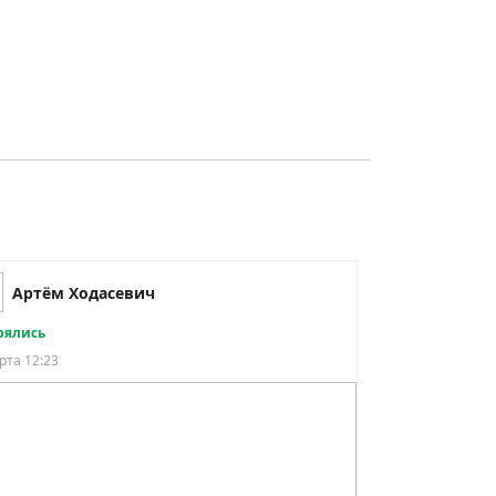
Артём Ходасевич
рялись
рта 12:23