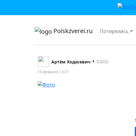
приложении или в VK">
Poiskzverei.ru
Потерялись
Курск
Артём Ходасевич
16 февраля 13:37