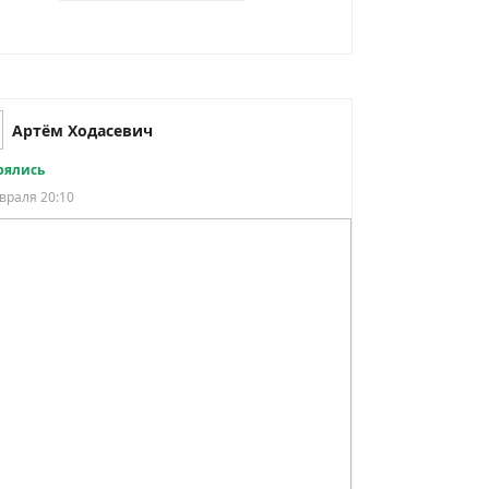
Артём Ходасевич
рялись
враля 20:10