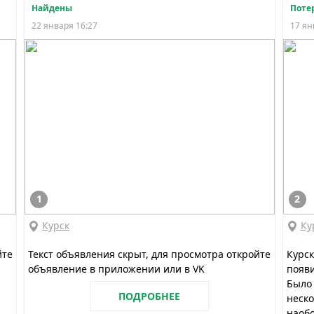
Найдены
Поте
22 января 16:27
17 ян
1
2
Курск
Ку
йте
Текст объявления скрыт, для просмотра откройте
Курск
объявление в приложении или в VK
появи
Было 
ПОДРОБНЕЕ
неско
наобо