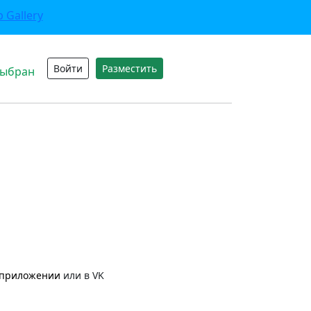
Войти
Разместить
выбран
приложении
или в VK