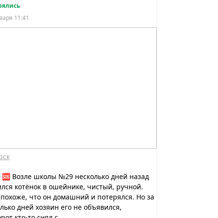
рялись
варя 11:41
рск
 🆘 Возле школы №29 несколько дней назад
лся котёнок в ошейнике, чистый, ручной.
похоже, что он домашний и потерялся. Но за
лько дней хозяин его не объявился,
рот кто-то снял с...