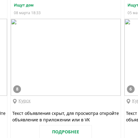
Ищут дом
Ищут
08 марта 18:33
05 ма
8
6
Курск
Ку
йте
Текст объявления скрыт, для просмотра откройте
Текст
объявление в приложении или в VK
объяв
ПОДРОБНЕЕ