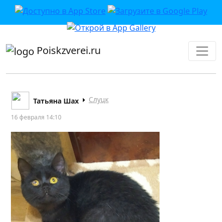
приложении или в VK">
Poiskzverei.ru
Слуцк
Татьяна Шах
16 февраля 14:10