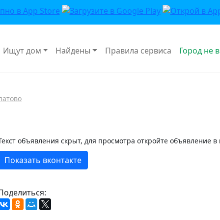
Ищут дом
Найдены
Правила сервиса
Город не 
патово
Текст объявления скрыт, для просмотра откройте объявление в
Показать вконтакте
Поделиться: