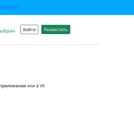
Войти
Разместить
выбран
приложении
или в VK