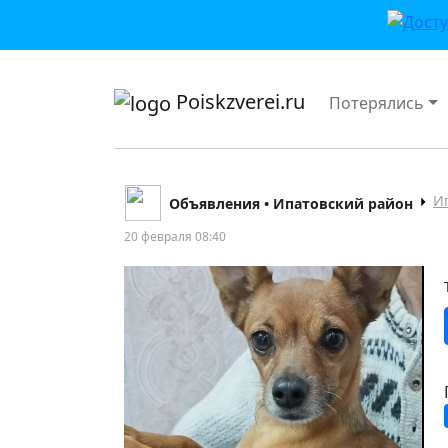
приложении или в VK">
Poiskzverei.ru
Потерялись
И
Объявления • Ипатовский район
20 февраля 08:40