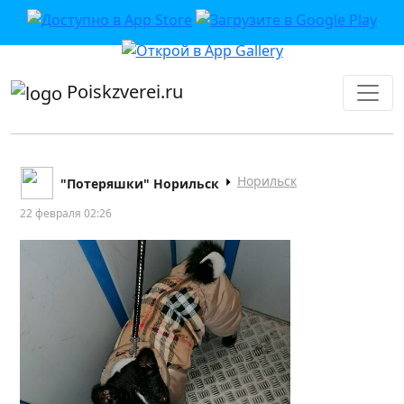
приложении или в VK">
Poiskzverei.ru
Норильск
"Потеряшки" Норильск
22 февраля 02:26