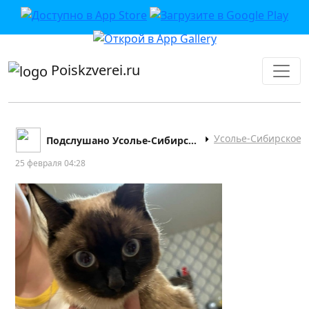
приложении или в VK">
Poiskzverei.ru
Усолье-Сибирское
Подслушано Усолье-Сибирское
25 февраля 04:28