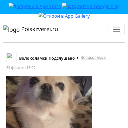
приложении или в VK">
Poiskzverei.ru
Волоколамск
Волоколамск Подслушано
25 февраля 13:09