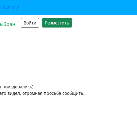
Войти
Разместить
выбран
ы поиздевались)
 его видел, огромная просьба сообщить.