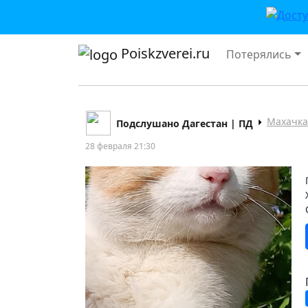
Poiskzverei.ru
Потерялись
Махачка
Подслушано Дагестан | ПД
28 февраля 21:30