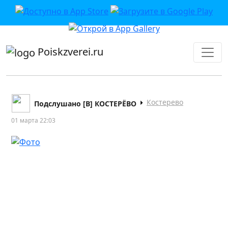
приложении или в VK">
Poiskzverei.ru
Костерево
Подслушано [В] КОСТЕРЁВО
01 марта 22:03