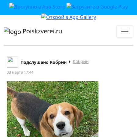
приложении или в VK">
Poiskzverei.ru
Кобрин
Подслушано Кобрин
03 марта 17:44