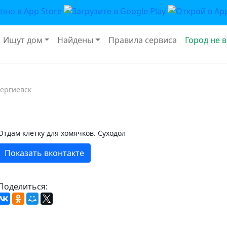
Ищут дом
Найдены
Правила сервиса
Город не 
ергиевск
Отдам клетку для хомячков. Суходол
Показать вконтакте
Поделиться: