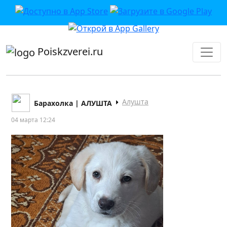
приложении или в VK">
Poiskzverei.ru
Алушта
Барахолка | АЛУШТА
04 марта 12:24