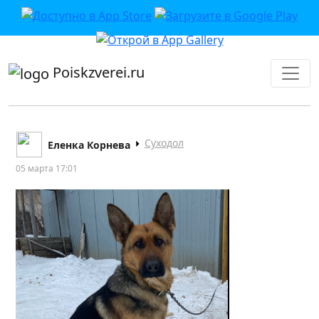
приложении или в VK">
Poiskzverei.ru
Суходол
Еленка Корнева
05 марта 17:01