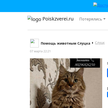
Poiskzverei.ru
Потерялись
Слуцк
Помощь животным Слуцка
07 марта 22:21