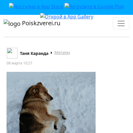
Poiskzverei.ru
Мегион
Таня Каранда
08 марта 10:27