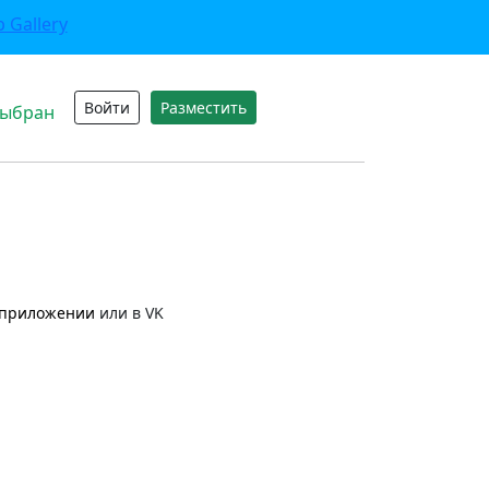
Войти
Разместить
выбран
приложении
или в VK