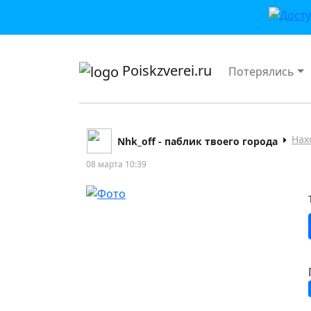
приложении или в VK">
Poiskzverei.ru
Потерялись
Нах
Nhk_off - паблик твоего города
08 марта 10:39