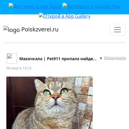
приложении или в VK">
Poiskzverei.ru
Махачкала
Махачкала | Pet911 пропала найдена собака кошка
08 марта 13:16