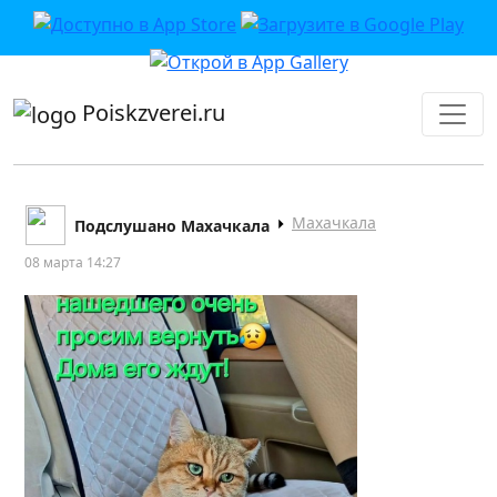
приложении или в VK">
Poiskzverei.ru
Махачкала
Подслушано Махачкала
08 марта 14:27