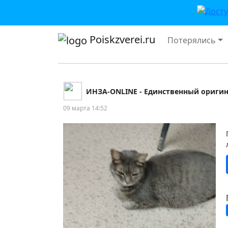
Poiskzverei.ru
Потерялись
ИНЗА-ONLINE - Единственный ориги
09 марта 14:52