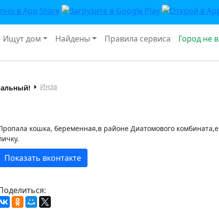
Ищут дом
Найдены
Правила сервиса
Город не 
Инза
нальный!
Пропала кошка, беременная,в районе Диатомового комбината,ес
личку.
Показать вконтакте
Поделиться: