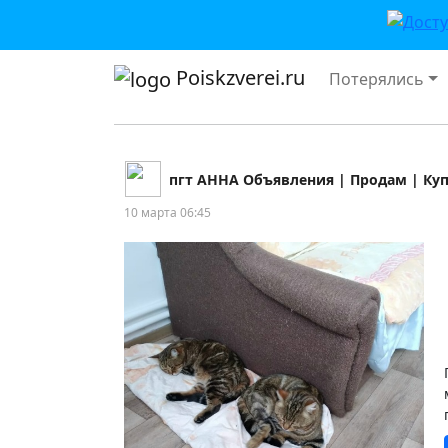
Poiskzverei.ru
Потерялись
пгт АННА Объявления | Продам | Ку
10 марта 06:45