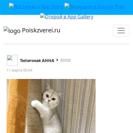
приложении или в VK">
Poiskzverei.ru
Анна
Типичная АННА
11 марта 00:04