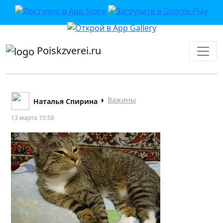
приложении или в VK">
Poiskzverei.ru
Важины
Наталья Спирина
13 марта 10:58