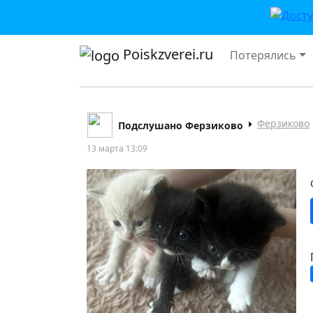
Poiskzverei.ru
Потерялись
Ферзиково
Подслушано Ферзиково
13 марта 13:09